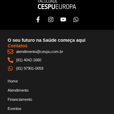
F
I
Y
W
a
n
o
h
c
s
u
a
e
t
t
t
b
a
u
s
O seu futuro na Saúde começa aqui
o
g
b
a
Contatos
o
r
e
p
atendimento@cespu.com.br
k
a
p
(81) 4042-1660
-
m
f
(81) 97901-0059
Home
Atendimento
Financiamento
Eventos