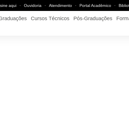
sine aqui
Ouvidoria
Atendimento
Portal Acadêmico
Bibli
Graduações
Cursos Técnicos
Pós-Graduações
Form
em Gestão e
em Saúde