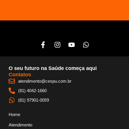
F
I
Y
W
a
n
o
h
c
s
u
a
e
t
t
t
b
a
u
s
O seu futuro na Saúde começa aqui
o
g
b
a
Contatos
o
r
e
p
atendimento@cespu.com.br
k
a
p
(81) 4042-1660
-
m
f
(81) 97901-0059
Home
Atendimento