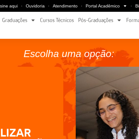
sine aqui
Ouvidoria
Atendimento
Portal Acadêmico
B
Graduações
Cursos Técnicos
Pós-Graduações
Forma
Escolha uma opção: