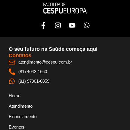
F
I
Y
W
a
n
o
h
c
s
u
a
e
t
t
t
b
a
u
s
O seu futuro na Saúde começa aqui
o
g
b
a
Contatos
o
r
e
p
atendimento@cespu.com.br
k
a
p
(81) 4042-1660
-
m
f
(81) 97901-0059
Home
Atendimento
Financiamento
Eventos